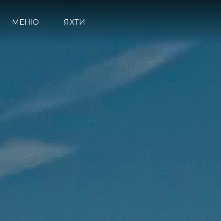
МЕНЮ
ЯХТИ