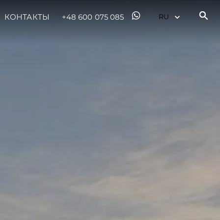
КОНТАКТЫ
+48 600 075 085