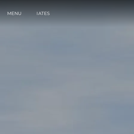
MENU
IATES