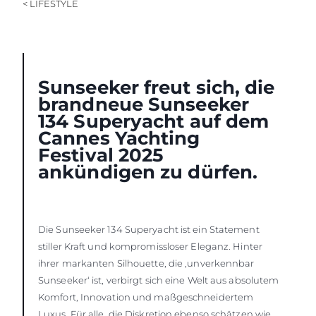
< LIFESTYLE
Sunseeker freut sich, die
brandneue Sunseeker
134 Superyacht auf dem
Cannes Yachting
Festival 2025
ankündigen zu dürfen.
Die Sunseeker 134 Superyacht ist ein Statement
stiller Kraft und kompromissloser Eleganz. Hinter
ihrer markanten Silhouette, die ‚unverkennbar
Sunseeker‘ ist, verbirgt sich eine Welt aus absolutem
Komfort, Innovation und maßgeschneidertem
Luxus. Für alle, die Diskretion ebenso schätzen wie