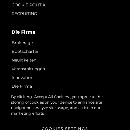
COOKIE POLITIK
RECRUITING
Die Firma
Brokerage
Bootscharter
Neuigkeiten
Veranstaltungen
Innovation
Die Firma
Das Team
By clicking “Accept All Cookies”, you agree to the
storing of cookies on your device to enhance site
Lifestyle
navigation, analyze site usage, and assist in our
Geschichte
marketing efforts.
Bewerten Sie Ihr Boot
COOKIES SETTINGS