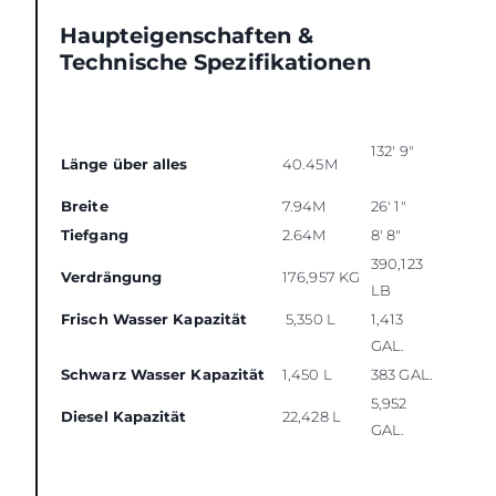
Haupteigenschaften &
Technische Spezifikationen
132' 9"
Länge über alles
40.45M
Breite
7.94M
26' 1"
Tiefgang
2.64M
8' 8"
390,123
Verdrängung
176,957 KG
LB
Frisch Wasser Kapazität
5,350 L
1,413
GAL.
Schwarz Wasser Kapazität
1,450 L
383 GAL.
5,952
Diesel Kapazität
22,428 L
GAL.