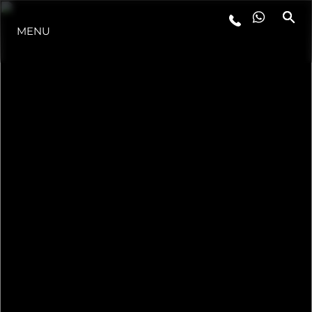
MENU
YAŞAM ŞEKLİ
YENILIK
ŞİRKET
EKIP
MİRAS
TEKNENIZIN PIYASA DEĞERINI