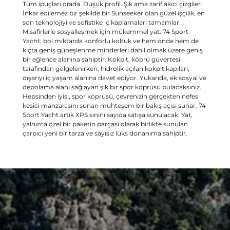
Tüm ipuçları orada. Düşük profil. Şık ama zarif akıcı çizgiler.
İnkar edilemez bir şekilde bir Sunseeker olan güzel işçilik, en
son teknolojiyi ve sofistike iç kaplamaları tamamlar.
Misafirlerle sosyalleşmek için mükemmel yat. 74 Sport
Yacht, bol miktarda konforlu koltuk ve hem önde hem de
kıçta geniş güneşlenme minderleri dahil olmak üzere geniş
bir eğlence alanına sahiptir. Kokpit, köprü güvertesi
tarafından gölgelenirken, hidrolik açılan kokpit kapıları,
dışarıyı iç yaşam alanına davet ediyor. Yukarıda, ek sosyal ve
depolama alanı sağlayan şık bir spor köprüsü bulacaksınız.
Hepsinden iyisi, spor köprüsü, çevrenizin gerçekten nefes
kesici manzarasını sunan muhteşem bir bakış açısı sunar. 74
Sport Yacht artık XPS sınırlı sayıda satışa sunulacak. Yat,
yalnızca özel bir paketin parçası olarak birlikte sunulan
çarpıcı yeni bir tarza ve sayısız lüks donanıma sahiptir.