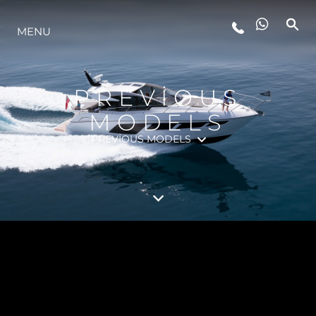
MENU
YAŞAM ŞEKLİ
YENILIK
PREVIOUS
MODELS
ŞİRKET
PREVIOUS MODELS
EKIP
MİRAS
TEKNENIZIN PIYASA DEĞERINI