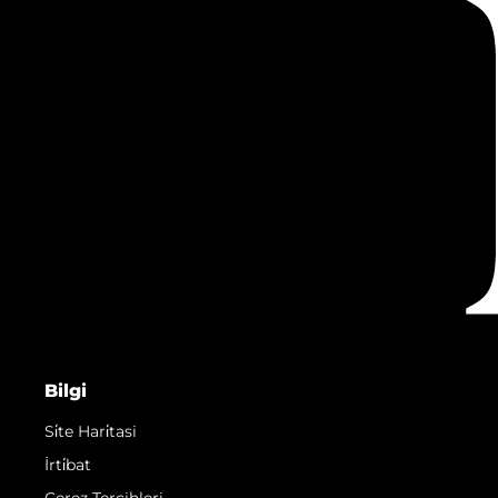
Bilgi
Si̇te Hari̇tasi
İrti̇bat
Çerez Tercihleri