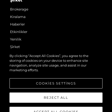
Şi̇rket
Brokerage
Kiralama
Haberler
Etkinlikler
Yenilik
Şi̇rket
Ekip
By clicking “Accept All Cookies”, you agree to the
storing of cookies on your device to enhance site
Yaşam Şekli̇
navigation, analyze site usage, and assist in our
Mi̇ras
marketing efforts.
Teknenizin Piyasa Değerini Öğrenin
COOKIES SETTINGS
REJECT ALL
ACCEPT ALL COOKIES