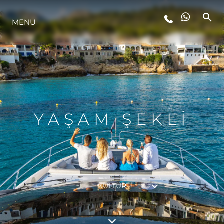
MENU
YAŞAM ŞEKLİ
YENILIK
ŞİRKET
YAŞAM ŞEKLİ
EKIP
MİRAS
KÜLTÜR
TEKNENIZIN PIYASA DEĞERINI