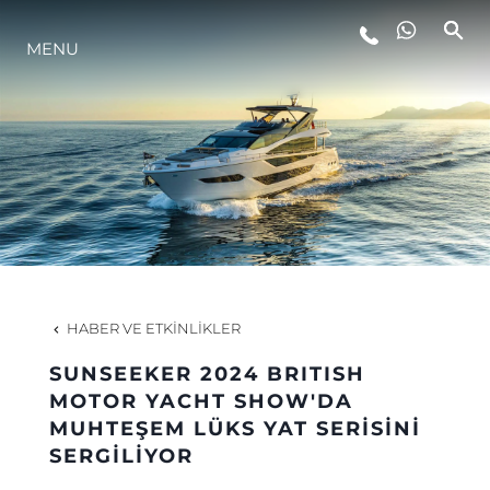
MENU
YAŞAM ŞEKLİ
YENILIK
ŞİRKET
EKIP
HABER VE ETKINLIKLER
MİRAS
SUNSEEKER 2024 BRITISH
MOTOR YACHT SHOW'DA
MUHTEŞEM LÜKS YAT SERİSİNİ
TEKNENIZIN PIYASA DEĞERINI
SERGİLİYOR