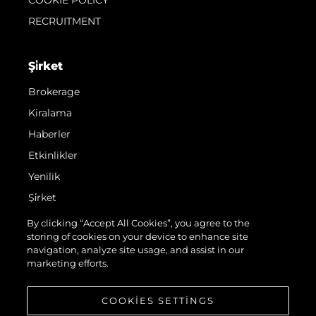
COOKIE POLICY
RECRUITMENT
Şi̇rket
Brokerage
Kiralama
Haberler
Etkinlikler
Yenilik
Şi̇rket
Ekip
By clicking “Accept All Cookies”, you agree to the
storing of cookies on your device to enhance site
Yaşam Şekli̇
navigation, analyze site usage, and assist in our
Mi̇ras
marketing efforts.
Teknenizin Piyasa Değerini Öğrenin
COOKIES SETTINGS