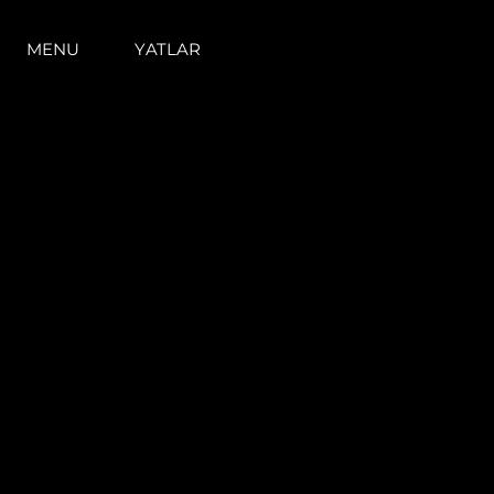
MENU
YATLAR
Bilgi
Si̇te Hari̇tasi
İrti̇bat
Çerez Tercihleri