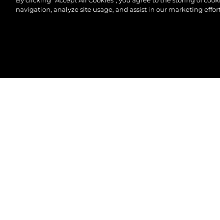
By clicking “Accept All Cookies”, you agree to the storing of coo
navigation, analyze site usage, and assist in our marketing effort
© 2026 Sunseeker London Group.Her hakkı saklıdır.