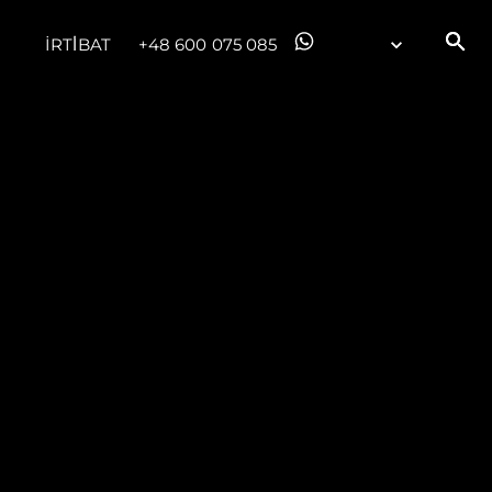
İRTİBAT
+48 600 075 085
ge
er
li̇
in Piyasa Değerini