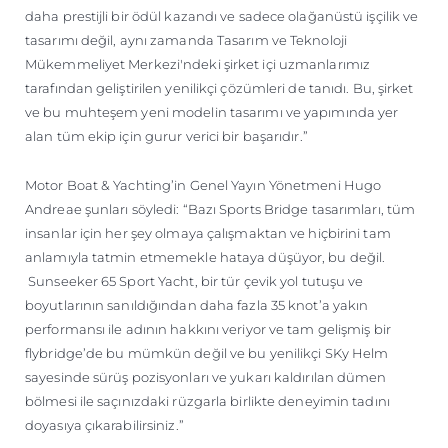
daha prestijli bir ödül kazandı ve sadece olağanüstü işçilik ve
tasarımı değil, aynı zamanda Tasarım ve Teknoloji
Mükemmeliyet Merkezi'ndeki şirket içi uzmanlarımız
tarafından geliştirilen yenilikçi çözümleri de tanıdı. Bu, şirket
ve bu muhteşem yeni modelin tasarımı ve yapımında yer
alan tüm ekip için gurur verici bir başarıdır.”
Motor Boat & Yachting’in Genel Yayın Yönetmeni Hugo
Andreae şunları söyledi: “Bazı Sports Bridge tasarımları, tüm
insanlar için her şey olmaya çalışmaktan ve hiçbirini tam
anlamıyla tatmin etmemekle hataya düşüyor, bu değil.
Sunseeker 65 Sport Yacht, bir tür çevik yol tutuşu ve
boyutlarının sanıldığından daha fazla 35 knot’a yakın
performansı ile adının hakkını veriyor ve tam gelişmiş bir
flybridge’de bu mümkün değil ve bu yenilikçi SKy Helm
sayesinde sürüş pozisyonları ve yukarı kaldırılan dümen
bölmesi ile saçınızdaki rüzgarla birlikte deneyimin tadını
doyasıya çıkarabilirsiniz.”