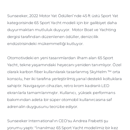
ÖĞRENIN
Sunseeker, 2022 Motor Yat Ödülleri’nde 45 ft üstü Sport Yat
kategorisinde 65 Sport Yacht modeli için bir galibiyet daha
duyurmaktan mutluluk duyuyor. Motor Boat ve Yachting
dergisi tarafından düzenlenen ödüller, denizcilik
endüstrisindeki mükemmelliği kutluyor.
Otomotivdeki en yeni tasarımlardan ilham alan 65 Sport
Yacht, tekne yaşamındaki heyecanı yeniden tanımlıyor. Özel
olarak karbon fiber kullanılarak tasarlanmış SkyHelm ™ orta
konsolu, her iki tarafına yerleştirilmiş yanal destekli koltuklara
sahiptir. Navigasyon cihazları, retro krom kadranlı LED
ekranlarla tamamlanmıştır. Kullanıcı, yüksek performans
bakımından adeta bir süper otomobil kullanırcasına saf
adrenalin duygusunu tecrübe ediyor.
Sunseeker International'ın CEO'su Andrea Frabetti şu
yorumu yaptı: "İnanılmaz 65 Sport Yacht modelimiz bir kez