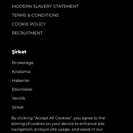
MODERN SLAVERY STATEMENT
TERMS & CONDITIONS
COOKIE POLICY
RECRUITMENT
Şi̇rket
Brokerage
Kiralama
Haberler
Etkinlikler
Yenilik
Şi̇rket
Ekip
By clicking “Accept All Cookies”, you agree to the
storing of cookies on your device to enhance site
Yaşam Şekli̇
navigation, analyze site usage, and assist in our