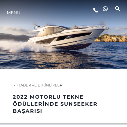
MENU
YAŞAM ŞEKLİ
YENILIK
ŞİRKET
EKIP
HABER VE ETKINLIKLER
MİRAS
2022 MOTORLU TEKNE
ÖDÜLLERİNDE SUNSEEKER
BAŞARISI
TEKNENIZIN PIYASA DEĞERINI