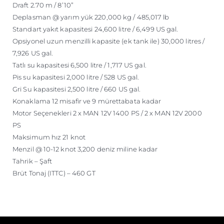
Draft 2.70 m / 8’10”
Deplasman @ yarım yük 220,000 kg / 485,017 lb
Standart yakıt kapasitesi 24,600 litre / 6,499 US gal.
Opsiyonel uzun menzilli kapasite (ek tank ile) 30,000 litres /
7,926 US gal.
Tatlı su kapasitesi 6,500 litre / 1,717 US gal.
Pis su kapasitesi 2,000 litre / 528 US gal.
Gri Su kapasitesi 2,500 litre / 660 US gal.
Konaklama 12 misafir ve 9 mürettabata kadar
Motor Seçenekleri 2 x MAN 12V 1400 PS / 2 x MAN 12V 2000
PS
Maksimum hız 21 knot
Menzil @ 10-12 knot 3,200 deniz miline kadar
Tahrik – Şaft
Brüt Tonaj (ITTC) – 460 GT