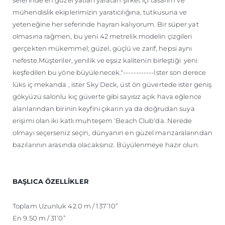
seferinde en güzel yatları yaratan şirket içi tasarım ve
mühendislik ekiplerimizin yaratıcılığına, tutkusuna ve
yeteneğine her seferinde hayran kalıyorum. Bir süper yat
olmasına rağmen, bu yeni 42 metrelik modelin çizgileri
gerçekten mükemmel; güzel, güçlü ve zarif, hepsi aynı
nefeste.Müşteriler, yenilik ve eşsiz kalitenin birleştiği yeni
keşfedilen bu yöne büyülenecek."------------İster son derece
lüks iç mekanda , ister Sky Deck, üst ön güvertede ister geniş
gökyüzü salonlu kıç güverte gibi sayısız açık hava eğlence
alanlarından birinin keyfini çıkarın ya da doğrudan suya
erişimi olan iki katlı muhteşem 'Beach Club'da. Nerede
olmayı seçerseniz seçin, dünyanın en güzel manzaralarından
bazılarının arasında olacaksınız. Büyülenmeye hazır olun.
BAŞLICA ÖZELLİKLER
Toplam Uzunluk 42.0 m / 137’10”
En 9.50 m / 31’0”