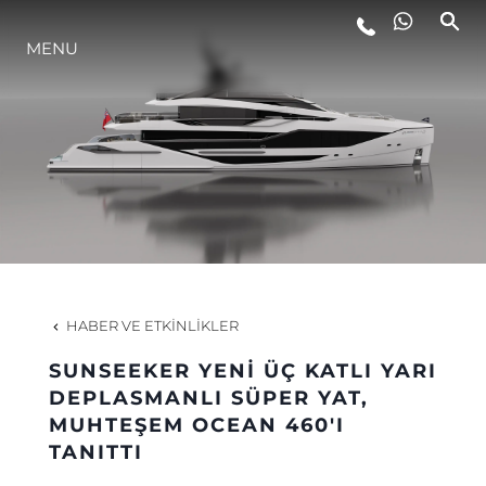
MENU
YAŞAM ŞEKLİ
YENILIK
ŞİRKET
EKIP
HABER VE ETKINLIKLER
MİRAS
SUNSEEKER YENİ ÜÇ KATLI YARI
DEPLASMANLI SÜPER YAT,
MUHTEŞEM OCEAN 460'I
TEKNENIZIN PIYASA DEĞERINI
TANITTI