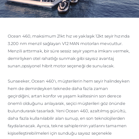
Ocean 460, maksimum 21kt hız ve yaklaşık 12kt seyir hızında
3.200 nm menzil sağlayan V12 MAN motorları mevcuttur.
Menzili arttırmak, bir süre sessiz seyir yapma imkanı vermek,
demirliyken otel rahatlığı sunmak gibi sayısız avantaj
sunan,opsiyonel hibrit motor seçeneği de sunulacak.
Sunseeker, Ocean 460'ı, müşterilerin hem seyir halindeyken
hem de demirdeyken teknede daha fazla zaman
geçirdiğini, artan konfor ve yaşam kalitesinin son derece
önemli olduğunu anlayarak, seçici müşterileri göz önünde
bulundurarak tasarladı. Yeni Ocean 460, azaltılmış gürültü,
daha fazla kullanılabilir alan sunup, en son teknolojilerden
faydalanacak. Ayrıca, tekne sahiplerinin yatlarını tamamen
kişiselleştirebilmeleri için sunduğu sayısız seçenekle