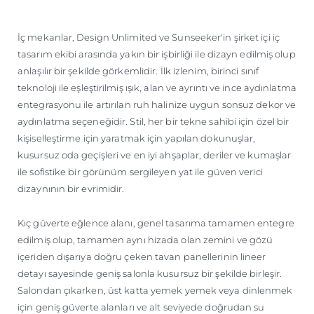
İç mekanlar, Design Unlimited ve Sunseeker'in şirket içi iç
tasarım ekibi arasında yakın bir işbirliği ile dizayn edilmiş olup
anlaşılır bir şekilde görkemlidir. İlk izlenim, birinci sınıf
teknoloji ile eşleştirilmiş ışık, alan ve ayrıntı ve ince aydınlatma
entegrasyonu ile artırılan ruh halinize uygun sonsuz dekor ve
aydınlatma seçeneğidir. Stil, her bir tekne sahibi için özel bir
kişiselleştirme için yaratmak için yapılan dokunuşlar,
kusursuz oda geçişleri ve en iyi ahşaplar, deriler ve kumaşlar
ile sofistike bir görünüm sergileyen yat ile güven verici
dizaynının bir evrimidir.
Kıç güverte eğlence alanı, genel tasarıma tamamen entegre
edilmiş olup, tamamen aynı hizada olan zemini ve gözü
içeriden dışarıya doğru çeken tavan panellerinin lineer
detayı sayesinde geniş salonla kusursuz bir şekilde birleşir.
Salondan çıkarken, üst katta yemek yemek veya dinlenmek
için geniş güverte alanları ve alt seviyede doğrudan su