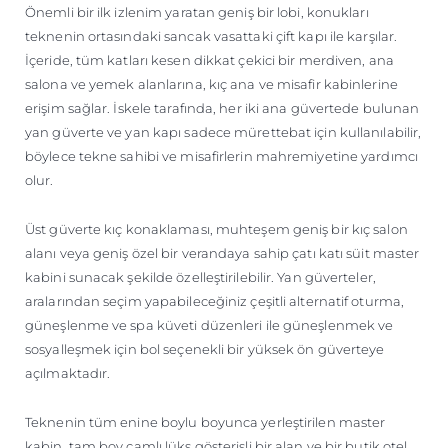
Önemli bir ilk izlenim yaratan geniş bir lobi, konukları
teknenin ortasındaki sancak vasattaki çift kapı ile karşılar.
İçeride, tüm katları kesen dikkat çekici bir merdiven, ana
salona ve yemek alanlarına, kıç ana ve misafir kabinlerine
erişim sağlar. İskele tarafında, her iki ana güvertede bulunan
yan güverte ve yan kapı sadece mürettebat için kullanılabilir,
böylece tekne sahibi ve misafirlerin mahremiyetine yardımcı
olur.
Üst güverte kıç konaklaması, muhteşem geniş bir kıç salon
alanı veya geniş özel bir verandaya sahip çatı katı süit master
kabini sunacak şekilde özelleştirilebilir. Yan güverteler,
aralarından seçim yapabileceğiniz çeşitli alternatif oturma,
güneşlenme ve spa küveti düzenleri ile güneşlenmek ve
sosyalleşmek için bol seçenekli bir yüksek ön güverteye
açılmaktadır.
Teknenin tüm enine boylu boyunca yerleştirilen master
kabin, tam boy camlı lüks gösterişli bir alan ve bir butik otel