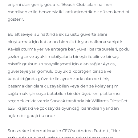
erişimi olan geniş, göz alıcı 'Beach Club' alanına inen
merdivenler ile benzersiz iki katlı asimetrik bir düzen kendini
gösterir.
Bu alt seviye, su hattında ek su üstü güverte alanı
oluşturmak için katlanan hidrolik bir yan balkona sahiptir.
Kavisli oturma yeri ve entegre bar, yuvalı bar tabureleri, çoklu
şezlonglar ve ayaklı mobilyalarla birleştirilebilir ve birkaç
misafir grubunun sosyalleşmesi için alan sağlar.Ayrıca,
güverteye yarı gömülü büyük dikdörtgen bir spa ve
kapatıldığında güverte ile aynı hizada olan ve biniş
basamakları olarak uzayabilen veya denize kolay erişim
sağlamak için suya batabilen bir dönüşebilen platformu
seçenekleri de vardır.Sancak tarafında bir Williams DieselJet
625, iki jet ski ve çok sayıda oyuncağı barındıran yandan
açılan bir garajı bulunur.
Sunseeker International'ın CEO'su Andrea Frabetti, “Her