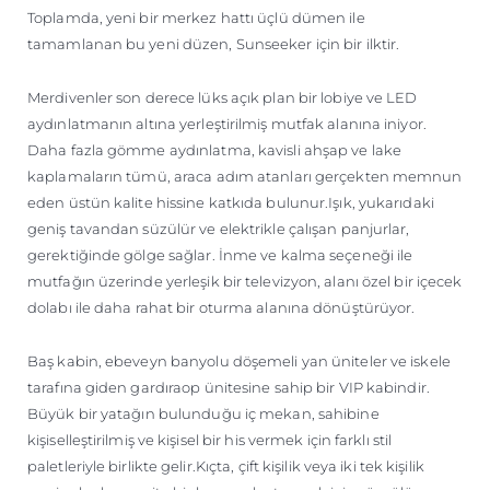
Toplamda, yeni bir merkez hattı üçlü dümen ile
tamamlanan bu yeni düzen, Sunseeker için bir ilktir.
Merdivenler son derece lüks açık plan bir lobiye ve LED
aydınlatmanın altına yerleştirilmiş mutfak alanına iniyor.
Daha fazla gömme aydınlatma, kavisli ahşap ve lake
kaplamaların tümü, araca adım atanları gerçekten memnun
eden üstün kalite hissine katkıda bulunur.Işık, yukarıdaki
geniş tavandan süzülür ve elektrikle çalışan panjurlar,
gerektiğinde gölge sağlar. İnme ve kalma seçeneği ile
mutfağın üzerinde yerleşik bir televizyon, alanı özel bir içecek
dolabı ile daha rahat bir oturma alanına dönüştürüyor.
Baş kabin, ebeveyn banyolu döşemeli yan üniteler ve iskele
tarafına giden gardıraop ünitesine sahip bir VIP kabindir.
Büyük bir yatağın bulunduğu iç mekan, sahibine
kişiselleştirilmiş ve kişisel bir his vermek için farklı stil
paletleriyle birlikte gelir.Kıçta, çift kişilik veya iki tek kişilik