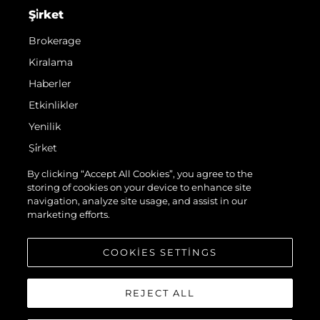
Şi̇rket
Brokerage
Kiralama
Haberler
Etkinlikler
Yenilik
Şi̇rket
Ekip
By clicking “Accept All Cookies”, you agree to the
storing of cookies on your device to enhance site
Yaşam Şekli̇
navigation, analyze site usage, and assist in our
Mi̇ras
marketing efforts.
Teknenizin Piyasa Değerini Öğrenin
COOKIES SETTINGS
REJECT ALL