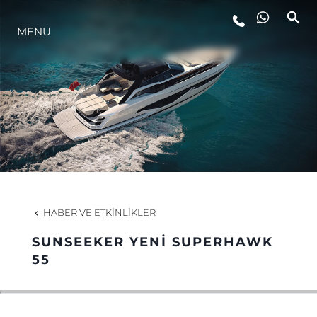
MENU
YAŞAM ŞEKLİ
YENILIK
ŞİRKET
EKIP
HABER VE ETKINLIKLER
MİRAS
SUNSEEKER YENİ SUPERHAWK
55
TEKNENIZIN PIYASA DEĞERINI