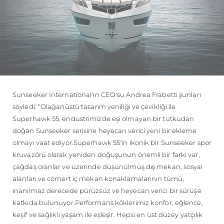
Sunseeker International'ın CEO'su Andrea Frabetti şunları
söyledi: “Olağanüstü tasarım yeniliği ve çevikliği ile
Superhawk 55, endüstrimizde eşi olmayan bir tutkudan
doğan Sunseeker serisine heyecan verici yeni bir ekleme
olmayı vaat ediyor.Superhawk 55'in ikonik bir Sunseeker spor
kruvazörü olarak yeniden doğuşunun önemli bir farkı var,
çağdaş oranlar ve üzerinde düşünülmüş dış mekan, sosyal
alanları ve cömert iç mekan konaklamalarının tümü,
inanılmaz derecede pürüzsüz ve heyecan verici bir sürüşe
katkıda bulunuyor.Performans köklerimiz konfor, eğlence,
keşif ve sağlıklı yaşam ile eşleşir. Hepsi en üst düzey yatçılık