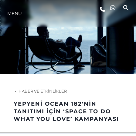
MENU
YAŞAM ŞEKLİ
YENILIK
ŞİRKET
EKIP
HABER VE ETKINLIKLER
MİRAS
YEPYENİ OCEAN 182'NİN
TANITIMI İÇİN ‘SPACE TO DO
WHAT YOU LOVE’ KAMPANYASI
TEKNENIZIN PIYASA DEĞERINI