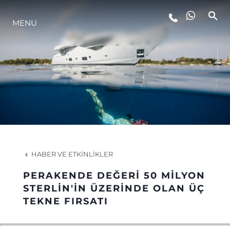
MENU
YAŞAM ŞEKLİ
YENILIK
ŞİRKET
EKIP
HABER VE ETKINLIKLER
MİRAS
PERAKENDE DEĞERİ 50 MİLYON
STERLİN'İN ÜZERİNDE OLAN ÜÇ
TEKNE FIRSATI
TEKNENIZIN PIYASA DEĞERINI