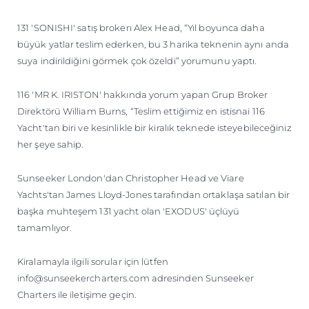
131 'SONISHI' satış brokerı Alex Head, “Yıl boyunca daha
büyük yatlar teslim ederken, bu 3 harika teknenin aynı anda
suya indirildiğini görmek çok özeldi” yorumunu yaptı.
116 'MR K. IRISTON' hakkında yorum yapan Grup Broker
Direktörü William Burns, “Teslim ettiğimiz en istisnai 116
Yacht'tan biri ve kesinlikle bir kiralık teknede isteyebileceğiniz
her şeye sahip.
Sunseeker London'dan Christopher Head ve Viare
Yachts'tan James Lloyd-Jones tarafından ortaklaşa satılan bir
başka muhteşem 131 yacht olan 'EXODUS' üçlüyü
tamamlıyor.
Kiralamayla ilgili sorular için lütfen
info@sunseekercharters.com adresinden Sunseeker
Charters ile iletişime geçin.