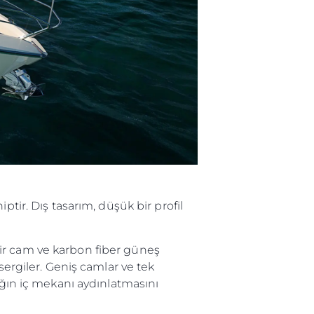
er
li̇
in Piyasa Değerini
tir. Dış tasarım, düşük bir profil
bilir cam ve karbon fiber güneş
sergiler. Geniş camlar ve tek
ığın iç mekanı aydınlatmasını