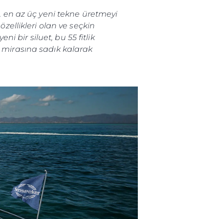
 en az üç yeni tekne üretmeyi
zellikleri olan ve seçkin
 bir siluet, bu 55 fitlik
n mirasına sadık kalarak
ge