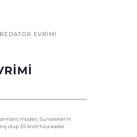
PREDATOR EVRİMİ
VRİMİ
rformans modeli, Sunseeker'ın
lmış olup 35 knot hıza kadar