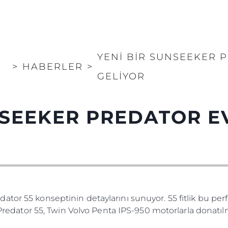
YENİ BİR SUNSEEKER 
>
HABERLER
>
GELİYOR
NSEEKER PREDATOR E
ator 55 konseptinin detaylarını sunuyor. 55 fitlik bu pe
. Predator 55, Twin Volvo Penta IPS-950 motorlarla donatı