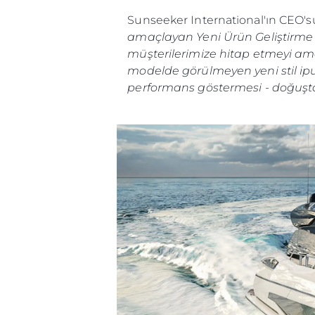
Sunseeker International'ın CEO'su 
amaçlayan Yeni Ürün Geliştirme pla
müşterilerimize hitap etmeyi amaç
modelde görülmeyen yeni stil ipu
performans göstermesi - doğuşta
Bilgi
Si̇te Hari̇tasi
İrti̇bat
Çerez Tercihleri