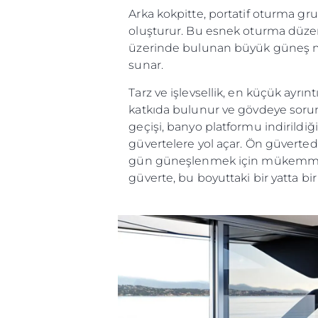
Arka kokpitte, portatif oturma grub
oluşturur. Bu esnek oturma düzeni
üzerinde bulunan büyük güneş minde
sunar.
Tarz ve işlevsellik, en küçük ayrın
katkıda bulunur ve gövdeye sorun
geçişi, banyo platformu indirildiğ
güvertelere yol açar. Ön güverte
gün güneşlenmek için mükemmel bi
güverte, bu boyuttaki bir yatta bir