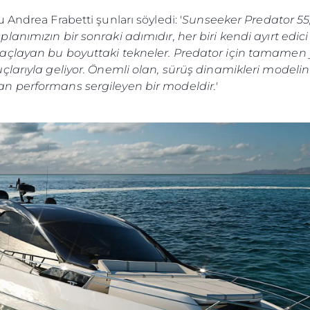
Andrea Frabetti şunları söyledi: '
Sunseeker Predator 55,
nımızın bir sonraki adımıdır, her biri kendi ayırt edici ö
layan bu boyuttaki tekneler. Predator için tamamen yeni
çlarıyla geliyor. Önemli olan, sürüş dinamikleri modeli
n performans sergileyen bir modeldir.'
Yasal Haklar
Şi̇rket
Privacy Policy
Brokera
MODERN SLAVERY
Kiralama
STATEMENT
Haberler
TERMS & CONDITIONS