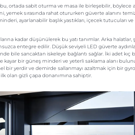
u, ortada sabit oturma ve masa ile birleşebilir, böylece alt
, yemek sırasında rahat otururken güverte alanını temizle
ri, ayarlanabilir başlık yastıkları, içecek tutucuları ve
tılarına kadar düşünülerek bu yatı tanımlar. Arka halatlar, ş
suzca entegre edilir. Düşük seviyeli LED güverte aydınla
inde bile sancaktan iskeleye bağlantı sağlar. İki adet kıç
de kayar bir güneş minderi ve yeterli saklama alanı bul
r yerdir ve demirde sallanmayı azaltmak için bir gyro 
 ilk olan gizli çapa donanımına sahiptir.