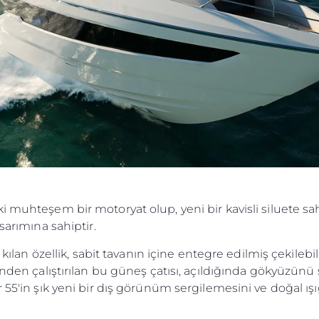
Etkinlikl
COOKIE POLICY
Yenilik
RECRUITMENT
Şi̇rket
Ekip
Yaşam Şek
Mi̇ras
Tekneniz
Öğrenin
 muhteşem bir motoryat olup, yeni bir kavisli siluete sahip
sarımına sahiptir.
ı kılan özellik, sabit tavanın içine entegre edilmiş çekile
inden çalıştırılan bu güneş çatısı, açıldığında gökyüzünü 
r 55'in şık yeni bir dış görünüm sergilemesini ve doğal ış