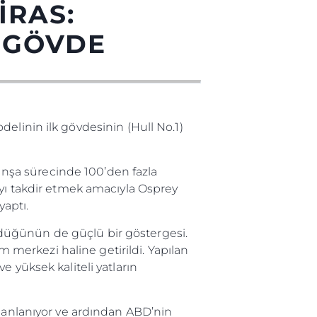
IRAS:
K GÖVDE
delinin ilk gövdesinin (Hull No.1)
 İnşa sürecinde 100’den fazla
ayı takdir etmek amacıyla Osprey
aptı.
ge
düğünün de güçlü bir göstergesi.
im merkezi haline getirildi. Yapılan
ve yüksek kaliteli yatların
er
planlanıyor ve ardından ABD’nin