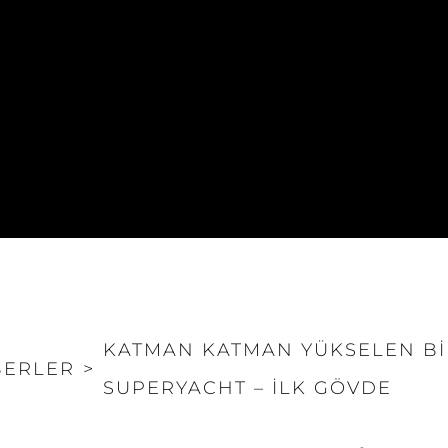
KATMAN KATMAN YÜKSELEN BIR
BERLER
>
SUPERYACHT – İLK GÖVDE