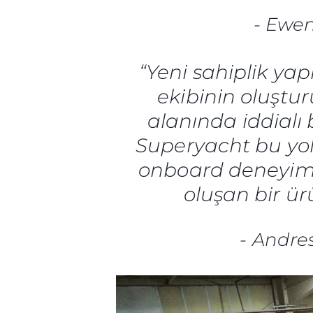
-
Ewen
“Yeni sahiplik yap
ekibinin oluştur
alanında iddialı 
Superyacht bu yol
onboard deneyimin
oluşan bir ür
-
Andre