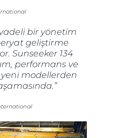
ernational
 vadeli bir yönetim
peryat geliştirme
yor. Sunseeker 134
rım, performans ve
i yeni modellerden
e aşamasında.”
nternational