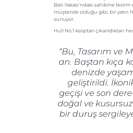
Batı Yakası’ndaki sahibine teslim
müşteride olduğu gibi, bir yatın h
sunuyor.
Hull No.1 kalıptan çıkarıldıktan 
“Bu, Tasarım ve Mü
an. Baştan kıça ka
denizde yaşam
geliştirildi. İko
geçişi ve son der
doğal ve kusursuz 
bir duruş sergile