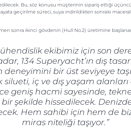
 edilecek. Bu, söz konusu müşterinin sipariş ettiği üçün
Ekip
ayata geçirilme süreci, suya indirildikten sonraki macera
Yaşam Şek
Mi̇ras
hemen sonra ikinci gövdenin (Hull No.2) üretimine başlana
Tekneniz
Öğrenin
hendislik ekibimiz için son dere
dar, 134 Superyacht’ın dış tasarı
 deneyimini bir üst seviyeye ta
nik silueti, iç ve dış yaşam alanlar
ece geniş hacmi sayesinde, tek
bir şekilde hissedilecek. Deniz
yecek. Hem sahibi için hem de biz
miras niteliği taşıyor.”