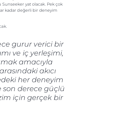
cü Sunseeker yat olacak. Pek çok
lar kadar değerli bir deneyim
li̇
cak.
in Piyasa Değerini
ce gurur verici bir
mı ve iç yerleşimi,
şımak amacıyla
ı arasındaki akıcı
nedeki her deneyim
de son derece güçlü
im için gerçek bir