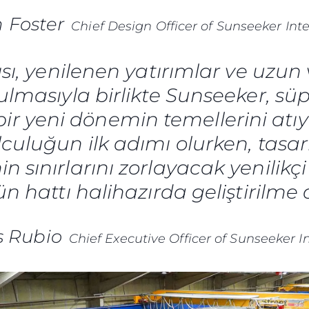
 Foster
Chief Design Officer of Sunseeker Int
ısı, yenilenen yatırımlar ve uzun
ulmasıyla birlikte Sunseeker, sü
bir yeni dönemin temellerini atı
culuğun ilk adımı olurken, tasa
 sınırlarını zorlayacak yenilikç
ün hattı halihazırda geliştirilm
s Rubio
Chief Executive Officer of Sunseeker I