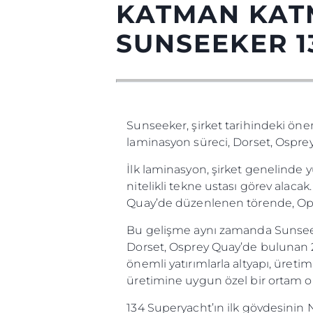
KATMAN KATM
SUNSEEKER 1
Sunseeker, şirket tarihindeki öne
laminasyon süreci, Dorset, Osprey
İlk laminasyon, şirket genelinde y
Bilgi
nitelikli tekne ustası görev alac
Quay’de düzenlenen törende, Ope
Si̇te Hari̇tasi
İrti̇bat
Bu gelişme aynı zamanda Sunseek
Dorset, Osprey Quay’de bulunan 27.0
Çerez Tercihleri
önemli yatırımlarla altyapı, üretim 
üretimine uygun özel bir ortam o
134 Superyacht’ın ilk gövdesinin 