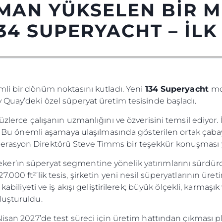
AN YÜKSELEN BIR M
34 SUPERYACHT – İL
mli bir dönüm noktasını kutladı. Yeni
134 Superyacht
mo
 Quay’deki özel süperyat üretim tesisinde başladı.
üzlerce çalışanın uzmanlığını ve özverisini temsil ediyor.
Yasal Haklar
Şi̇rket
ak. Bu önemli aşamaya ulaşılmasında gösterilen ortak çab
rasyon Direktörü Steve Timms bir teşekkür konuşması y
Privacy Policy
Brokera
MODERN SLAVERY
Kiralama
er’ın süperyat segmentine yönelik yatırımlarını sürdür
STATEMENT
00 ft²’lik tesis, şirketin yeni nesil süperyatlarının üret
Haberler
TERMS & CONDITIONS
kabiliyeti ve iş akışı geliştirilerek; büyük ölçekli, karmaşık 
Etkinlikl
COOKIE POLICY
luşturuldu.
Yenilik
RECRUITMENT
Nisan 2027’de test süreci için üretim hattından çıkması 
Şi̇rket