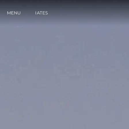
MENU
IATES