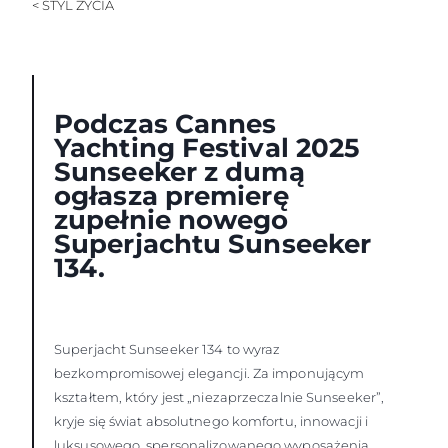
< STYL ŻYCIA
Podczas Cannes
Yachting Festival 2025
Sunseeker z dumą
ogłasza premierę
zupełnie nowego
Superjachtu Sunseeker
134.
Superjacht Sunseeker 134 to wyraz
bezkompromisowej elegancji. Za imponującym
kształtem, który jest „niezaprzeczalnie Sunseeker”,
kryje się świat absolutnego komfortu, innowacji i
luksusowego, spersonalizowanego wyposażenia.