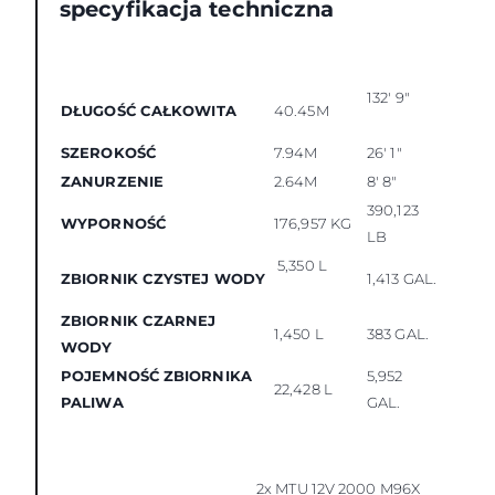
specyfikacja techniczna
132' 9"
DŁUGOŚĆ CAŁKOWITA
40.45M
SZEROKOŚĆ
7.94M
26' 1"
ZANURZENIE
2.64M
8' 8"
390,123
WYPORNOŚĆ
176,957 KG
LB
5,350 L
ZBIORNIK CZYSTEJ WODY
1,413 GAL.
ZBIORNIK CZARNEJ
1,450 L
383 GAL.
WODY
POJEMNOŚĆ ZBIORNIKA
5,952
22,428 L
PALIWA
GAL.
2x MTU 12V 2000 M96X