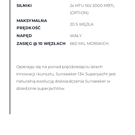
SILNIKI
2x MTU 16V 2000 M97L
(OPTION)
MAKSYMALNA
20.5 WĘZŁA
PRĘDKOŚĆ
NAPĘD
WAŁY
ZASIĘG @ 10 WĘZŁACH
660 MIL MORSKICH
Opierając się na ponad pięćdziesięciu latach
innowacji i kunsztu, Sunseeker 134 Superyacht jest
naturalną ewolucją doświadczenia Sunseeker w
dziedzinie superjachtów.