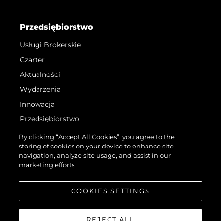
Przedsiębiorstwo
Usługi Brokerskie
Czarter
Aktualności
Wydarzenia
Innowacja
Przedsiębiorstwo
Zespół
By clicking “Accept All Cookies”, you agree to the
storing of cookies on your device to enhance site
Styl Życia
navigation, analyze site usage, and assist in our
Tradycja
marketing efforts.
Wyceń Swoją Łódź
COOKIES SETTINGS
REJECT ALL