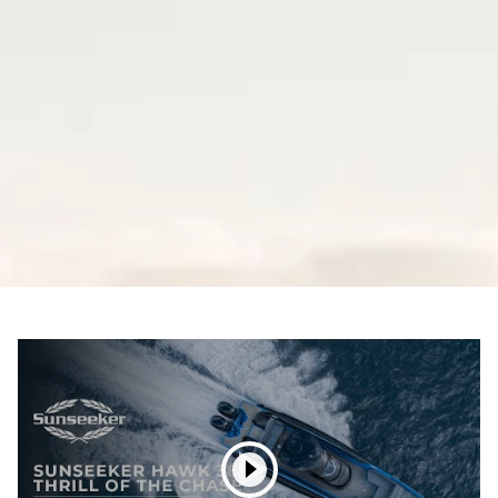
HAWK 38
Progettato basandoci sulle nostre storiche imbarcazioni da
corsa, il nuovo Hawk 38 è in grado di raggiungere una
velocità di oltre 62 nodi con due motori fuoribordo Mercury
400R standard e manette Mercury Racing Digital Zero