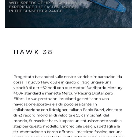
Effort. Le sue prestazioni brucianti garantiscono una
navigazione sportiva e a dir poco esaltante. In
collaborazione con il designer italiano Fabio Buzzi, vincitore
di 43 record mondiali di velocità e 55 campionati del
mondo, Sunseeker ha sviluppato un entusiasmante scafo a
step per questo modello. L'incredibile design, i dettagli e la
strumentazione a bordo offrono il massimo fascino per una
barca da giorno mentre la scelta di finiture nella verniciatura
e nella tappezzeria rende l'Hawk 38 l'imbarcazione perfetta
da affiancare ad un Superyacht. Lo scafogode della più
recente tecnologia dei motori fuoribordo offrendo non solo
vantaggi in termini di prestazioni ma anche una gestione di
costi più ridotti. Sunseeker è sempre stata leader di mercato
per gli yacht ad alte prestazioni e continuerà ad esserlo con
questo modello all'avanguardia.