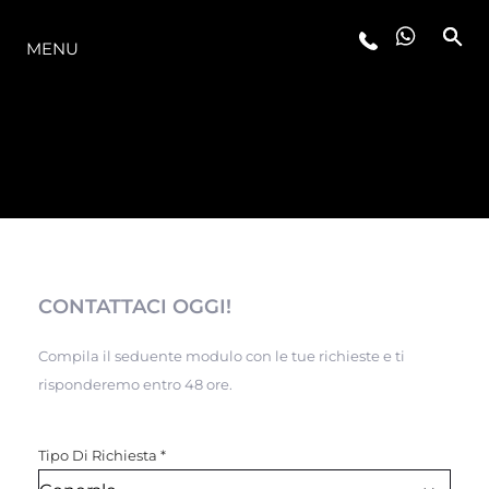
LA GAMMA
MENU
CONTATTACI OGGI!
Compila il seduente modulo con le tue richieste e ti
risponderemo entro 48 ore.
Tipo Di Richiesta
*