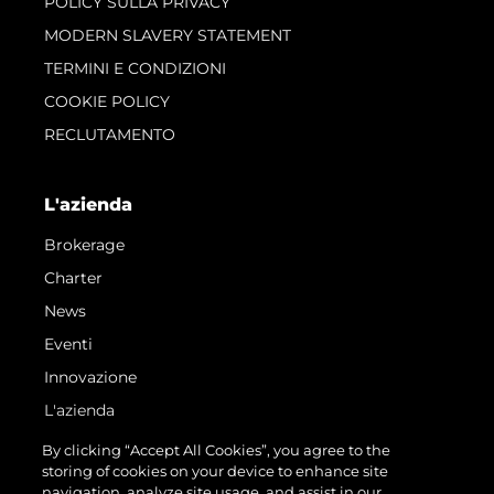
POLICY SULLA PRIVACY
MODERN SLAVERY STATEMENT
TERMINI E CONDIZIONI
COOKIE POLICY
RECLUTAMENTO
L'azienda
Brokerage
Charter
News
Eventi
Innovazione
L'azienda
Il Team
By clicking “Accept All Cookies”, you agree to the
storing of cookies on your device to enhance site
Lifestyle
navigation, analyze site usage, and assist in our