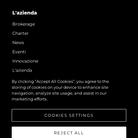
L'azienda
Brokerage
Charter
News
Eventi
Innovazione
L'azienda
Il Team
By clicking “Accept All Cookies”, you agree to the
storing of cookies on your device to enhance site
Lifestyle
navigation, analyze site usage, and assist in our
Heritage
marketing efforts.
Valuta La Tua Imbarcazione
COOKIES SETTINGS
REJECT ALL