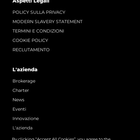
Aspetti Legali
POLICY SULLA PRIVACY
MODERN SLAVERY STATEMENT
TERMINI E CONDIZIONI
COOKIE POLICY
RECLUTAMENTO
L'azienda
Brokerage
Charter
News
Eventi
Innovazione
L'azienda
Il Team
By clicking “Accept All Cookies”, you agree to the