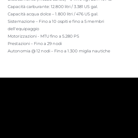
Capacità carburante: 12.800 litri / 3.381 US gal.
Capacità acqua dolce – 1.800 litri / 476 US gal.
Sistemazione – Fino a 10 ospiti e fino a 5 membri
dell'equipaggio
Motorizzazioni - MTU fino a 5.280 PS
Prestazioni – Fino a 29 nodi
Autonomia @ 12 nodi – Fino a 1.300 miglia nautiche