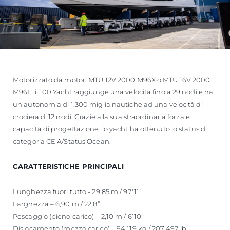
Motorizzato da motori MTU 12V 2000 M96X o MTU 16V 2000
M96L, il 100 Yacht raggiunge una velocità fino a 29 nodi e ha
un'autonomia di 1.300 miglia nautiche ad una velocità di
crociera di 12 nodi. Grazie alla sua straordinaria forza e
capacità di progettazione, lo yacht ha ottenuto lo status di
categoria CE A/Status Ocean.
CARATTERISTICHE PRINCIPALI
Lunghezza fuori tutto - 29,85 m / 97'11”
Larghezza – 6,90 m / 22'8”
Pescaggio (pieno carico) – 2,10 m / 6’10”
Dislocamento (mezzo carico) – 94.119 kg / 207.497 lb