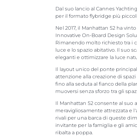
Dal suo lancio al Cannes Yachting 
per il formato flybridge più picc
Nel 2017, il Manhattan 52 ha vinto
Innovative On-Board Design Solut
Informazioni
Rimanendo molto richiesto tra i cl
Mappa Del Sito
luce e lo spazio abitativo. Il suo
Contatti
eleganti e ottimizzare la luce na
Cookies
Il layout unico del ponte principa
attenzione alla creazione di spazi
fino alla seduta al fianco della p
muoversi senza sforzo tra gli spaz
Il Manhattan 52 consente al suo a
meravigliosamente attrezzata e l'
rivali per una barca di queste dim
invitante per la famiglia e gli ami
ribalta a poppa.