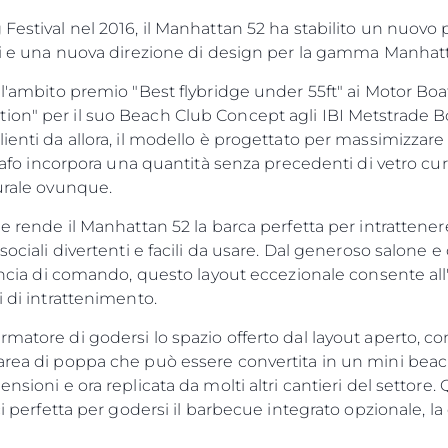
Festival nel 2016, il Manhattan 52 ha stabilito un nuovo 
oli e una nuova direzione di design per la gamma Manhat
 l'ambito premio "Best flybridge under 55ft" ai Motor Boa
ion" per il suo Beach Club Concept agli IBI Metstrade B
Aspetti Legali
L'azien
ienti da allora, il modello è progettato per massimizzare 
POLICY SULLA PRIVACY
Brokera
 scafo incorpora una quantità senza precedenti di vetro cur
MODERN SLAVERY
Charter
turale ovunque.
STATEMENT
News
le rende il Manhattan 52 la barca perfetta per intrattener
TERMINI E CONDIZIONI
Eventi
 sociali divertenti e facili da usare. Dal generoso salone 
COOKIE POLICY
Innovazi
lancia di comando, questo layout eccezionale consente all'
RECLUTAMENTO
i di intrattenimento.
L'aziend
Il Team
rmatore di godersi lo spazio offerto dal layout aperto, c
area di poppa che può essere convertita in un mini beach
Lifestyle
ensioni e ora replicata da molti altri cantieri del settore
Heritage
ci perfetta per godersi il barbecue integrato opzionale, la 
Valuta L