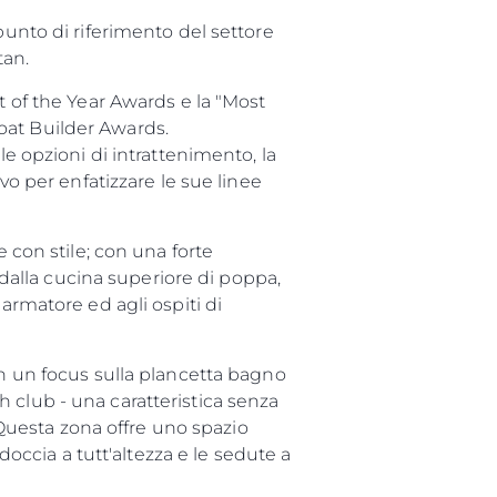
punto di riferimento del settore
tan.
t of the Year Awards e la "Most
oat Builder Awards.
da
le opzioni di intrattenimento, la
ge
vo per enfatizzare le sue linee
e con stile; con una forte
e dalla cucina superiore di poppa,
one
armatore ed agli ospiti di
a
on un focus sulla plancetta bagno
 club - una caratteristica senza
. Questa zona offre uno spazio
doccia a tutt'altezza e le sedute a
a Tua Imbarcazione