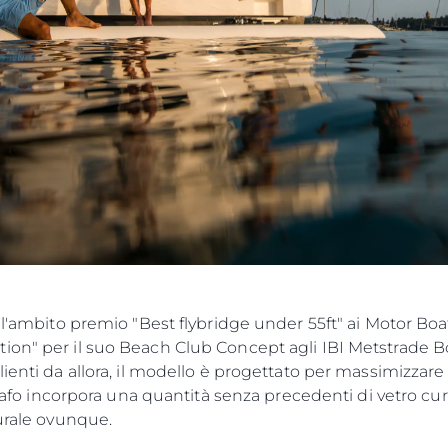
 l'ambito premio "Best flybridge under 55ft" ai Motor Boa
ion" per il suo Beach Club Concept agli IBI Metstrade B
ienti da allora, il modello è progettato per massimizzare 
 scafo incorpora una quantità senza precedenti di vetro cur
turale ovunque.