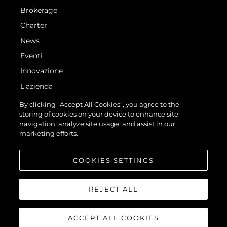
Brokerage
Charter
News
Eventi
Innovazione
L'azienda
Il Team
By clicking “Accept All Cookies”, you agree to the
storing of cookies on your device to enhance site
Lifestyle
navigation, analyze site usage, and assist in our
Heritage
marketing efforts.
Valuta La Tua Imbarcazione
COOKIES SETTINGS
REJECT ALL
ACCEPT ALL COOKIES
© 2026 Sunseeker London Group.Tutti i diritti riservati.