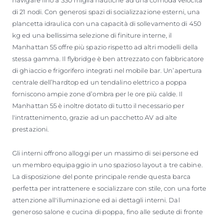
navigare fino a 330 miglia nautiche ad una comoda velocità
di 21 nodi. Con generosi spazi di socializzazione esterni, una
plancetta idraulica con una capacità di sollevamento di 450
kg ed una bellissima selezione di finiture interne, il
Manhattan 55 offre più spazio rispetto ad altri modelli della
stessa gamma. Il flybridge è ben attrezzato con fabbricatore
di ghiaccio e frigorifero integrati nel mobile bar. Un’apertura
centrale dell’hardtop ed un tendalino elettrico a poppa
forniscono ampie zone d’ombra per le ore più calde. Il
Manhattan 55 è inoltre dotato di tutto il necessario per
l'intrattenimento, grazie ad un pacchetto AV ad alte
prestazioni.
Gli interni offrono alloggi per un massimo di sei persone ed
un membro equipaggio in uno spazioso layout a tre cabine.
La disposizione del ponte principale rende questa barca
perfetta per intrattenere e socializzare con stile, con una forte
attenzione all'illuminazione ed ai dettagli interni. Dal
generoso salone e cucina di poppa, fino alle sedute di fronte