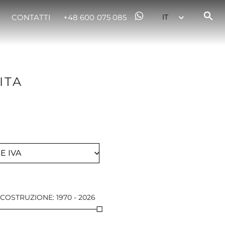
CONTATTI
+48 600 075 085
ITA
COSTRUZIONE
:
1970
-
2026