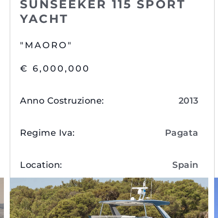
SUNSEEKER 115 SPORT
YACHT
"MAORO"
€ 6,000,000
Anno Costruzione
:
2013
Regime Iva
:
Pagata
Aspetti Legali
L'azien
Location
:
Spain
POLICY SULLA PRIVACY
Brokera
MODERN SLAVERY
Charter
Visualizza Dettagli
STATEMENT
News
TERMINI E CONDIZIONI