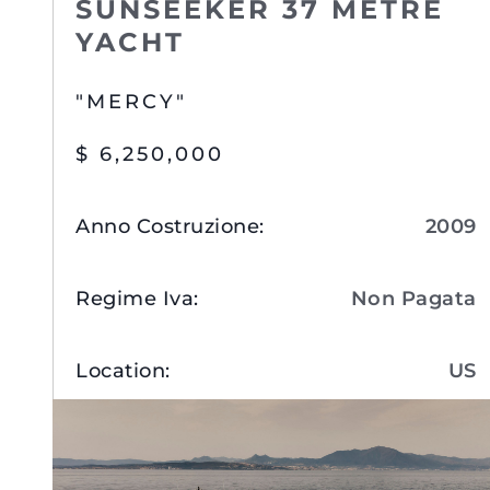
SUNSEEKER 37 METRE
YACHT
"MERCY"
$ 6,250,000
Anno Costruzione
:
2009
Regime Iva
:
Non Pagata
Informazioni
Location
:
US
Mappa Del Sito
Contatti
Visualizza Dettagli
Cookies