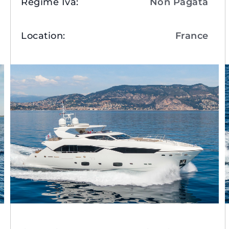
Regime Iva
:
Non Pagata
Location
:
France
Visualizza Dettagli