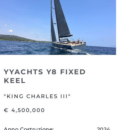
one
a
a Tua Imbarcazione
YYACHTS Y8 FIXED
KEEL
"KING CHARLES III"
€ 4,500,000
Anno Costruzione
:
2024