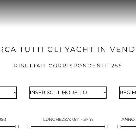
RCA TUTTI GLI YACHT IN VEND
RISULTATI CORRISPONDENTI
:
255
050
LUNGHEZZA
:
0
m
-
37
m
ANNO 