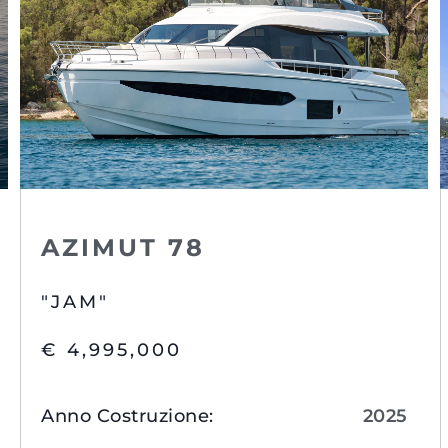
Eventi
COOKIE POLICY
Innovazi
RECLUTAMENTO
L'aziend
Il Team
Lifestyle
Heritage
Valuta L
AZIMUT 78
"JAM"
€ 4,995,000
Anno Costruzione
:
2025