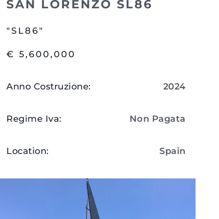
SAN LORENZO SL86
"SL86"
€ 5,600,000
Anno Costruzione
:
2024
Regime Iva
:
Non Pagata
Location
:
Spain
da
ge
Visualizza Dettagli