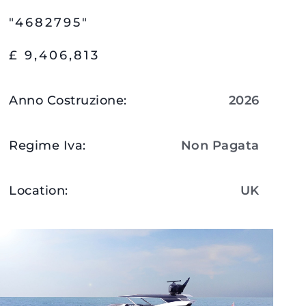
"4682795"
£ 9,406,813
Anno Costruzione
:
2026
Regime Iva
:
Non Pagata
Location
:
UK
Visualizza Dettagli