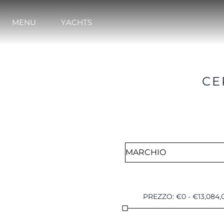
Brokerage
MENU
YACHTS
CE
PREZZO
:
€
0
-
€
13,084,