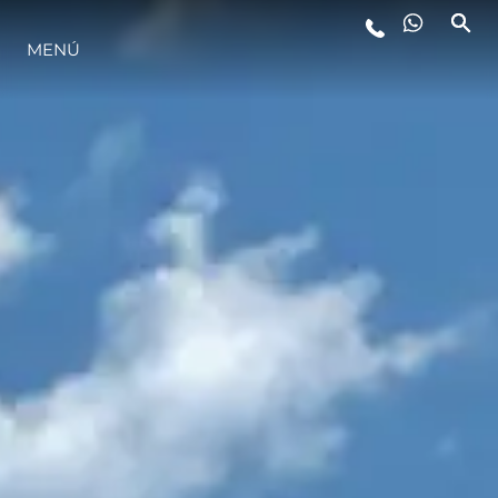
MENÚ
ESTILO DE VIDA
INNOVACIÓN
¿QUIÉNES SOMOS?
EL EQUIPO
HISTORIA
VALORE SU EMBARCACIÓN