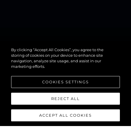
By clicking “Accept All Cookies”, you agree to the
82 OCEAN
storing of cookies on your device to enhance site
navigation, analyze site usage, and assist in our
marketing efforts.
COOKIES SETTINGS
REJECT ALL
ACCEPT ALL COOKIES