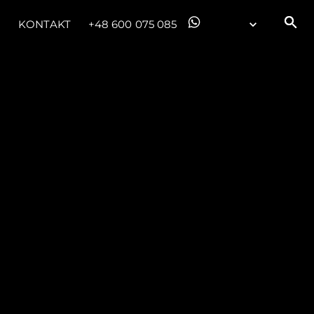
KONTAKT
+48 600 075 085