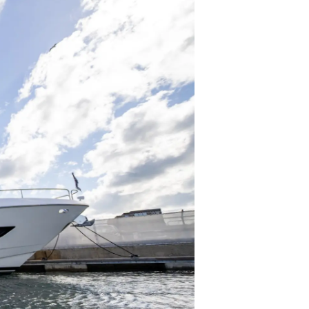
ltungen
on
a
m
te
 Sie Ihr Boot