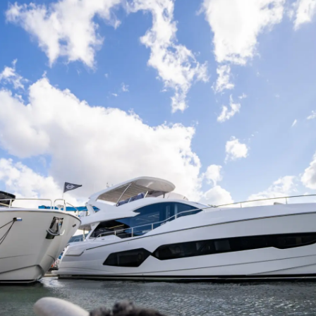
Veransta
GESCHÄFTSBEDINGUNGEN
Innovati
COOKIE POLITIK
Die Firm
RECRUITING
Das Tea
Lifestyle
Geschich
Bewerten