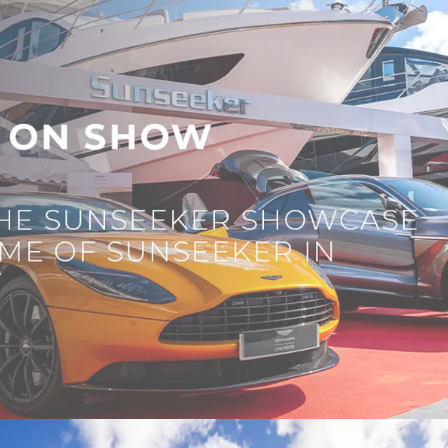
Rechtliches
Die Fi
Privacy Policy
Brokera
ERKLÄRUNG ZUR
Bootscha
MODERNEN SKLAVEREI
Neuigkei
ALLGEMEINE