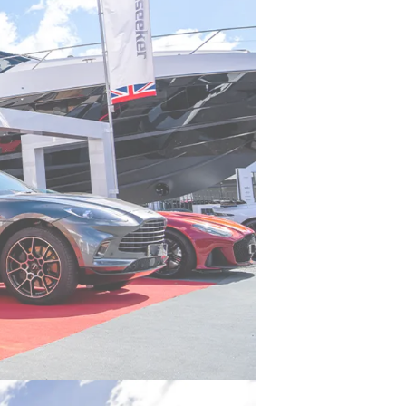
rma
ge
rter
ten