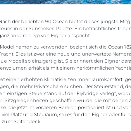
Veransta
GESCHÄFTSBEDINGUNGEN
Innovati
COOKIE POLITIK
Die Firm
Nach der beliebten 90 Ocean bietet dieses jüngste Mitg
RECRUITING
Neues in der Sunseeker-Palette. Ein beträchtliches Inn
Das Tea
 ganz anderen Typ von Eigner anspricht.
Lifestyle
 Modellnamen zu verwenden, bezieht sich die Ocean 182
Geschich
Yacht. Dies ist zwar eine neue und unerwartete Namen
Bewerten
 Modell so einzigartig ist. Sie erinnert den Eigner dara
nenvolumen erhält als mit einem herkömmlichen Yachtla
tet einen erhöhten klimatisierten Innenraumkomfort, ge
igen, die mehr Privatsphäre suchen. Der Steuerstand, d
 einzigen Steuerstand auf der Flybridge verlegt, wodur
 Sitzgelegenheiten geschaffen wurde, die mit denen a
e, die jetzt im vorderen Bereich positioniert ist und 
h viel Platz und Stauraum, sei es für den Eigner oder für
 zum Seitendeck.