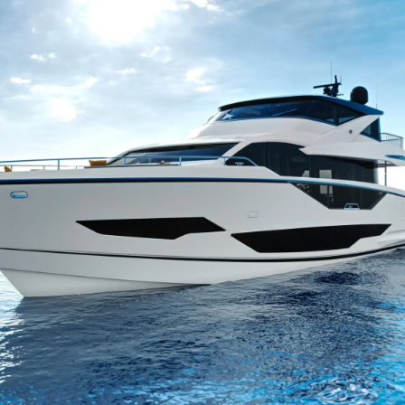
Rechtliches
Die Fi
Privacy Policy
Brokera
ERKLÄRUNG ZUR
Bootscha
MODERNEN SKLAVEREI
Neuigkei
ALLGEMEINE