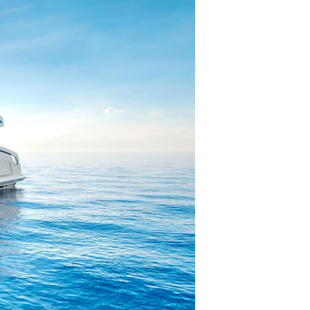
rma
ge
rter
ten