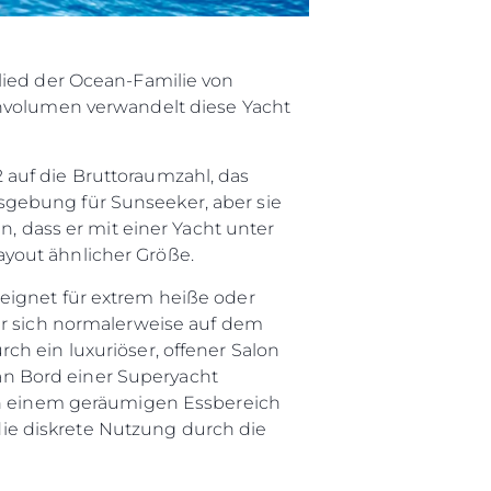
ltungen
on
a
lied der Ocean-Familie von
envolumen verwandelt diese Yacht
m
 auf die Bruttoraumzahl, das
te
sgebung für Sunseeker, aber sie
 Sie Ihr Boot
n, dass er mit einer Yacht unter
yout ähnlicher Größe.
eignet für extrem heiße oder
er sich normalerweise auf dem
ch ein luxuriöser, offener Salon
n Bord einer Superyacht
von einem geräumigen Essbereich
 die diskrete Nutzung durch die