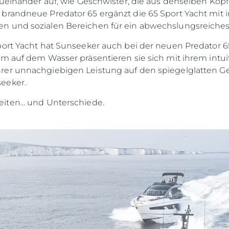
zueinander auf, wie Geschwister, die aus denselben Kö
brandneue Predator 65 ergänzt die 65 Sport Yacht mit 
n und sozialen Bereichen für ein abwechslungsreiches 
port Yacht hat Sunseeker auch bei der neuen Predator 
m auf dem Wasser präsentieren sie sich mit ihrem intui
rer unnachgiebigen Leistung auf den spiegelglatten G
eeker.
iten... und Unterschiede.
Rechtliches
Die Fi
Privacy Policy
Brokera
ERKLÄRUNG ZUR
Bootscha
MODERNEN SKLAVEREI
Neuigkei
ALLGEMEINE