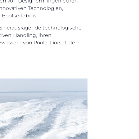
pfen von Designern, Ingenieuren
innovativen Technologien,
Bootserlebnis.
65 herausragende technologische
tiven Handling, ihren
ewässern von Poole, Dorset, dem
rma
ge
rter
ten