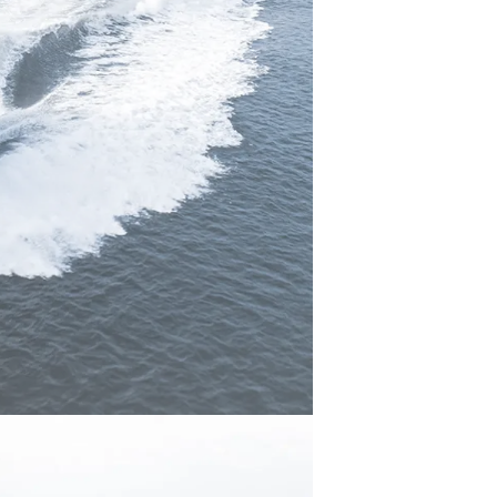
ltungen
on
a
m
te
 Sie Ihr Boot