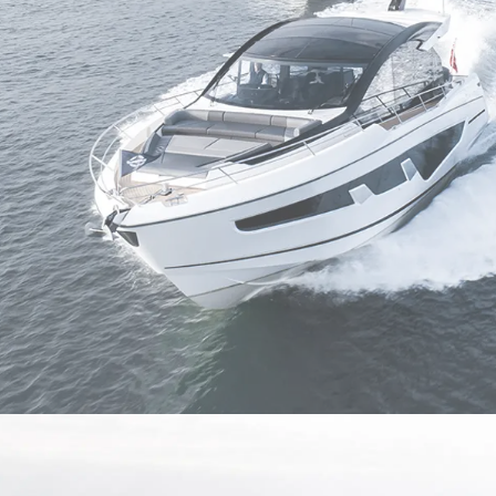
Veransta
GESCHÄFTSBEDINGUNGEN
Innovati
COOKIE POLITIK
Die Firm
RECRUITING
Das Tea
Lifestyle
Geschich
Bewerten