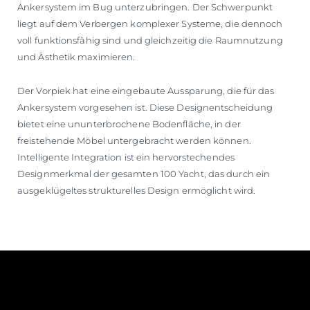
Ankersystem im Bug unterzubringen. Der Schwerpunkt
liegt auf dem Verbergen komplexer Systeme, die dennoch
voll funktionsfähig sind und gleichzeitig die Raumnutzung
und Ästhetik maximieren.
Der Vorpiek hat eine eingebaute Aussparung, die für das
Ankersystem vorgesehen ist. Diese Designentscheidung
bietet eine ununterbrochene Bodenfläche, in der
freistehende Möbel untergebracht werden können.
Intelligente Integration ist ein hervorstechendes
Designmerkmal der gesamten 100 Yacht, das durch ein
ausgeklügeltes strukturelles Design ermöglicht wird.