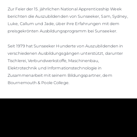
Zur Feier der 15. jährlichen National Apprenticeship Week
berichten die Auszubildenden von Sunseeker, Sam, Sydney,
Luke, Callum und Jade, über ihre Erfahrungen mit dem
preisgekrönten Ausbildungsprogramm bei Sunseeker.
Seit 1979 hat Sunseeker Hunderte von Auszubildenden in
verschiedenen Ausbildungsgängen unterstützt, darunter
Tischlerei, Verbundwerkstoffe, Maschinenbau,
Elektrotechnik und Informationstechnologie in
Zusammenarbeit mit seinem Bildungspartner, dem
Bournemouth & Poole College.