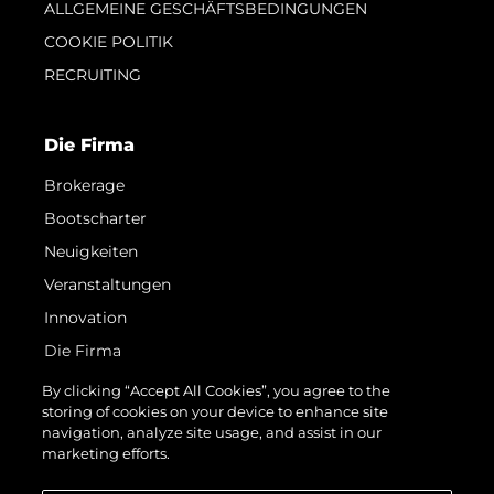
ALLGEMEINE GESCHÄFTSBEDINGUNGEN
COOKIE POLITIK
RECRUITING
Die Firma
Brokerage
Bootscharter
Neuigkeiten
Veranstaltungen
Innovation
Die Firma
Das Team
By clicking “Accept All Cookies”, you agree to the
storing of cookies on your device to enhance site
Lifestyle
navigation, analyze site usage, and assist in our
Geschichte
marketing efforts.
Bewerten Sie Ihr Boot