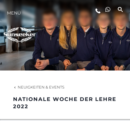
MENÜ
LIFESTYLE
INNOVATION
DIE FIRMA
DAS TEAM
NEUIGKEITEN & EVENTS
NATIONALE WOCHE DER LEHRE
GESCHICHTE
2022
BEWERTEN SIE IHR BOOT