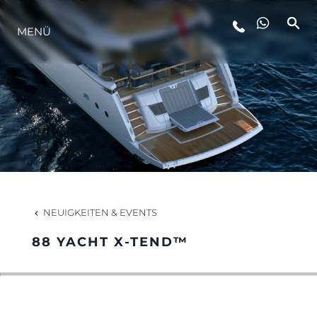
MENÜ
LIFESTYLE
INNOVATION
DIE FIRMA
DAS TEAM
NEUIGKEITEN & EVENTS
88 YACHT X-TEND™
GESCHICHTE
BEWERTEN SIE IHR BOOT