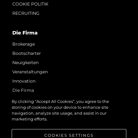
COOKIE POLITIK
RECRUITING
Die Firma
Brokerage
Bootscharter
Neuigkeiten
Veranstaltungen
Innovation
Die Firma
Das Team
By clicking “Accept All Cookies”, you agree to the
storing of cookies on your device to enhance site
Lifestyle
navigation, analyze site usage, and assist in our
Geschichte
marketing efforts.
Bewerten Sie Ihr Boot
COOKIES SETTINGS