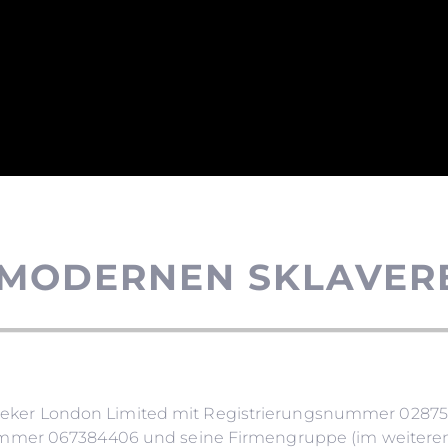
 MODERNEN SKLAVER
unseeker London Limited mit Registrierungsnummer 02875
er 067384406 und seine Firmengruppe (im weiteren Verl