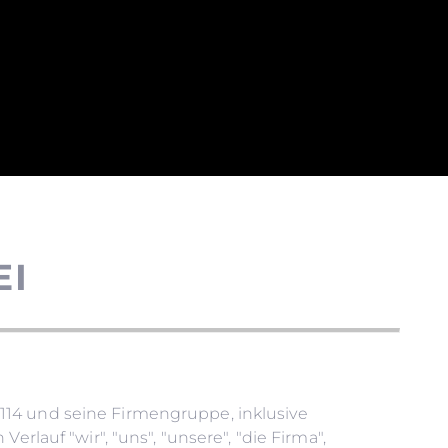
EI
114 und seine Firmengruppe, inklusive
auf "wir", "uns", "unsere", "die Firma",