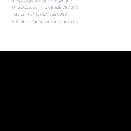
Eingetragene Nummer: 2875114.
Umsatzsteuer-Nr.: GB 629 080 340
Telefon: +44 (0) 207 355 0980
E-Mail: info@sunseekerlondon.com