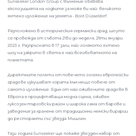
Sunseeker London Group с вълнение обявява
експозицията на лодките за може би най- великото
яхтено изложение на земята - Boot Düsseldorf.
Разположено в историческия германски град, шоуто
се провежда от събота 21ви до неделя, 29ти януари
2023 г. Разпръснато в 17 зали, най-голямото яхтено
шоу на закрито в света е най-всеобхватното на
планетата.
Директните полети от повечето големи европейски
градове изкушават хората към нещо повече от
самото изложение. Един от най-оживените градове в
Европа е процъфтяваща модна сцена, оживен
луксозен търговски район и широка гама от барове и
заведения за хранене от традиционни немски бирарии
до ресторанти със звезда Мишлен.
Тази година Sunseeker ще покаже звезден набор от