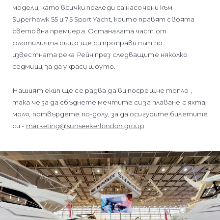
модели, като всички погледи са насочени към
Superhawk 55 и 75 Sport Yacht, които правят своята
световна премиера. Останалата част от
флотилията също ще си проправи път по
известната река Рейн през следващите няколко
седмици, за да украси шоуто.
Нашият екип ще се радва да ви посрещне топло ,
така че за да сбъднете мечтите си за плаване с яхта,
моля, потвърдете по-долу, за да осигурите билетите
си -
marketing@sunseekerlondon.group