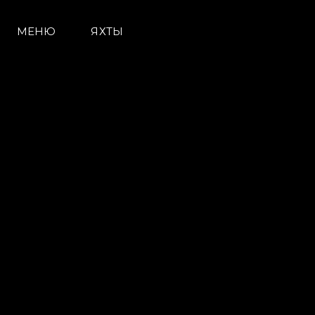
МЕНЮ
ЯХТЫ