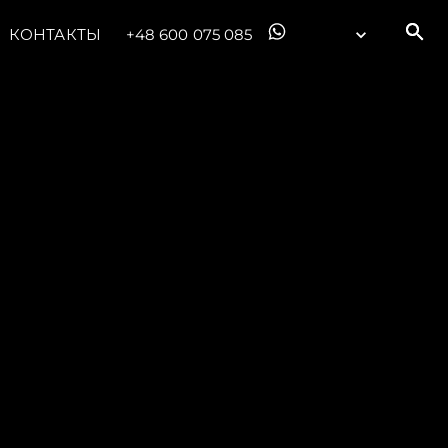
КОНТАКТЫ
+48 600 075 085