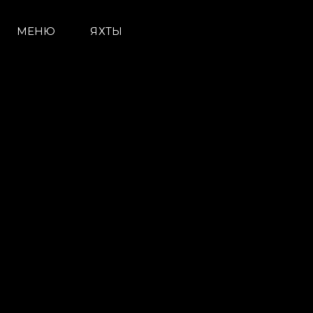
МЕНЮ
ЯХТЫ