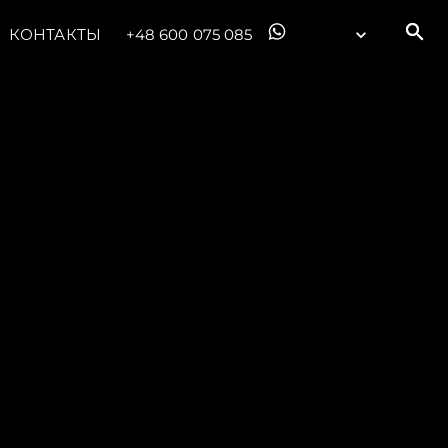
КОНТАКТЫ
+48 600 075 085