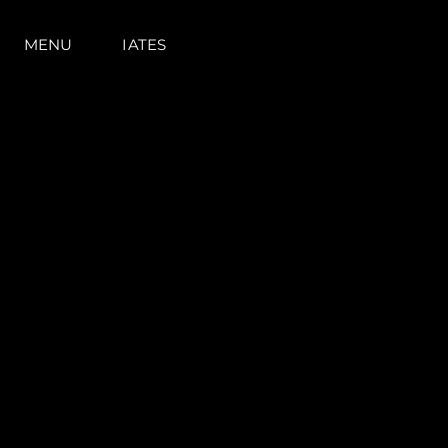
MENU
IATES