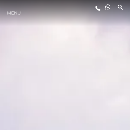
MENU
STYL ŻYCIA
INNOWACJA
PRZEDSIĘBIORSTWO
ZESPÓŁ
TRADYCJA
WYCEŃ SWOJĄ ŁÓDŹ