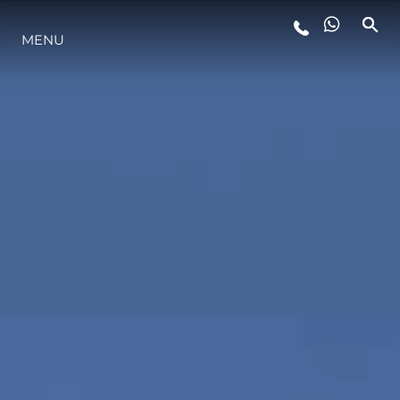
MENU
STYL ŻYCIA
INNOWACJA
PRZEDSIĘBIORSTWO
ZESPÓŁ
TRADYCJA
WYCEŃ SWOJĄ ŁÓDŹ