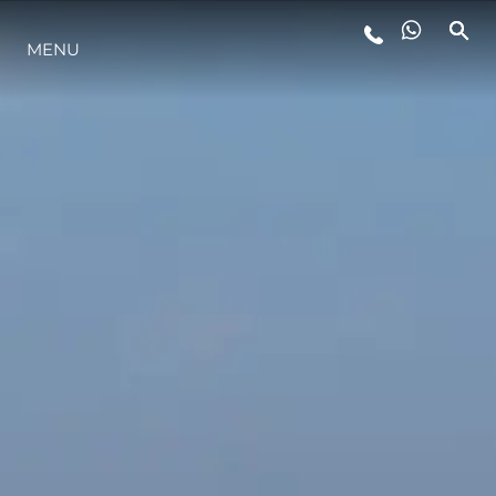
MENU
STYL ŻYCIA
INNOWACJA
PRZEDSIĘBIORSTWO
ZESPÓŁ
TRADYCJA
WYCEŃ SWOJĄ ŁÓDŹ