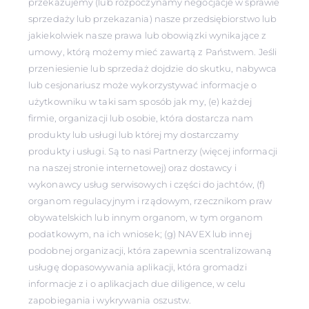
przekazujemy (lub rozpoczynamy negocjacje w sprawie
sprzedaży lub przekazania) nasze przedsiębiorstwo lub
jakiekolwiek nasze prawa lub obowiązki wynikające z
umowy, którą możemy mieć zawartą z Państwem. Jeśli
przeniesienie lub sprzedaż dojdzie do skutku, nabywca
lub cesjonariusz może wykorzystywać informacje o
użytkowniku w taki sam sposób jak my, (e) każdej
firmie, organizacji lub osobie, która dostarcza nam
produkty lub usługi lub której my dostarczamy
produkty i usługi. Są to nasi Partnerzy (więcej informacji
na naszej stronie internetowej) oraz dostawcy i
wykonawcy usług serwisowych i części do jachtów, (f)
organom regulacyjnym i rządowym, rzecznikom praw
obywatelskich lub innym organom, w tym organom
podatkowym, na ich wniosek; (g) NAVEX lub innej
podobnej organizacji, która zapewnia scentralizowaną
usługę dopasowywania aplikacji, która gromadzi
informacje z i o aplikacjach due diligence, w celu
zapobiegania i wykrywania oszustw.