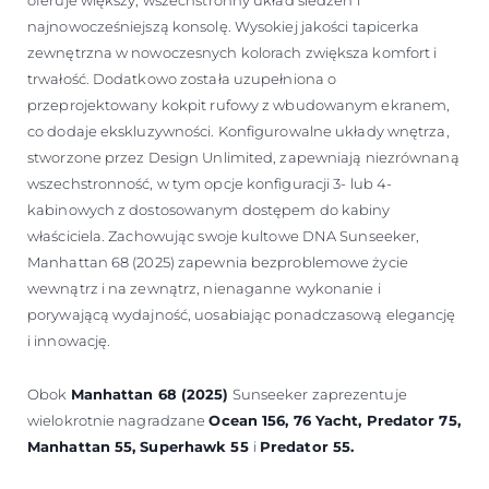
oferuje większy, wszechstronny układ siedzeń i
najnowocześniejszą konsolę. Wysokiej jakości tapicerka
zewnętrzna w nowoczesnych kolorach zwiększa komfort i
trwałość. Dodatkowo została uzupełniona o
przeprojektowany kokpit rufowy z wbudowanym ekranem,
co dodaje ekskluzywności. Konfigurowalne układy wnętrza,
stworzone przez Design Unlimited, zapewniają niezrównaną
wszechstronność, w tym opcje konfiguracji 3- lub 4-
kabinowych z dostosowanym dostępem do kabiny
właściciela. Zachowując swoje kultowe DNA Sunseeker,
Manhattan 68 (2025) zapewnia bezproblemowe życie
wewnątrz i na zewnątrz, nienaganne wykonanie i
porywającą wydajność, uosabiając ponadczasową elegancję
i innowację.
Obok
Manhattan 68 (2025)
Sunseeker zaprezentuje
wielokrotnie nagradzane
Ocean 156, 76 Yacht, Predator 75,
Manhattan 55, Superhawk 55
i
Predator 55.