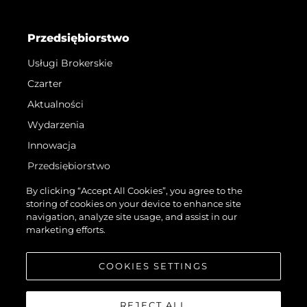
Przedsiębiorstwo
Usługi Brokerskie
Czarter
Aktualności
Wydarzenia
Innowacja
Przedsiębiorstwo
Zespół
By clicking “Accept All Cookies”, you agree to the
storing of cookies on your device to enhance site
Styl Życia
navigation, analyze site usage, and assist in our
Tradycja
marketing efforts.
Wyceń Swoją Łódź
COOKIES SETTINGS
REJECT ALL