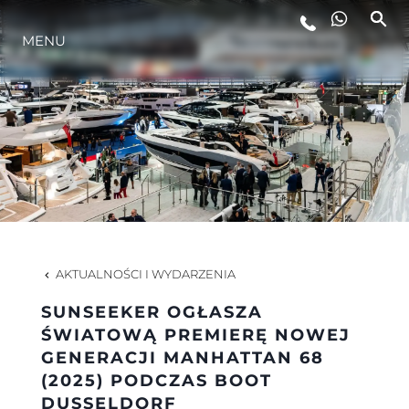
MENU
STYL ŻYCIA
INNOWACJA
PRZEDSIĘBIORSTWO
ZESPÓŁ
AKTUALNOŚCI I WYDARZENIA
SUNSEEKER OGŁASZA
TRADYCJA
ŚWIATOWĄ PREMIERĘ NOWEJ
GENERACJI MANHATTAN 68
(2025) PODCZAS BOOT
WYCEŃ SWOJĄ ŁÓDŹ
DUSSELDORF