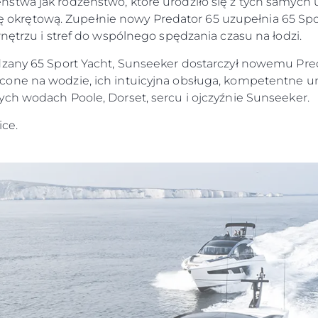
stwa jak rodzeństwo, które urodziło się z tych samych
kturę okrętową. Zupełnie nowy Predator 65 uzupełnia 65 S
nętrzu i stref do wspólnego spędzania czasu na łodzi.
dzany 65 Sport Yacht, Sunseeker dostarczył nowemu Pre
one na wodzie, ich intuicyjna obsługa, kompetentne um
ch wodach Poole, Dorset, sercu i ojczyźnie Sunseeker.
ice.
Kwestie Prawne
Przeds
POLITYKA PRYWATNOŚCI
Usługi B
OŚWIADCZENIE W
Czarter
SPRAWIE
 Cookie
Aktualno
WSPÓŁCZESNEGO