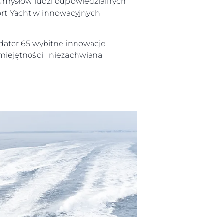
 umysłów ludzi odpowiedzialnych
port Yacht w innowacyjnych
dator 65 wybitne innowacje
iejętności i niezachwiana
iębiorstwo
rokerskie
ści