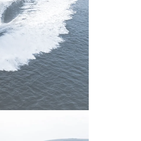
nia
a
biorstwo
a
woją Łódź