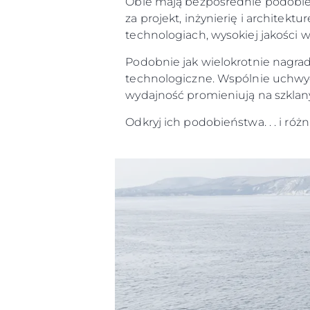
Obie mają bezpośrednie podobień
za projekt, inżynierię i archite
technologiach, wysokiej jakości w
Podobnie jak wielokrotnie nagra
technologiczne. Wspólnie uchwyc
wydajność promieniują na szklany
Odkryj ich podobieństwa. . . i różn
Informacje
Mapa Witryny
Kontakt
Preferencje Plików