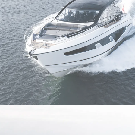
NIEWOLNICTWA
Wydarze
WARUNKI
Innowacj
POLITYKA DOTYCZĄCA
Przedsię
PLIKÓW COOKIE
Zespół
REKRUTACJA
Styl Życi
Tradycja
Wyceń S