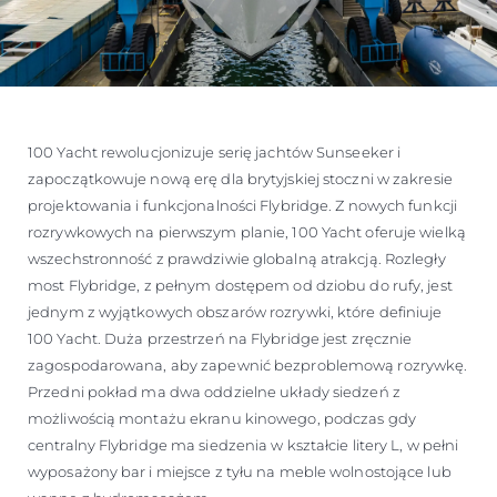
100 Yacht rewolucjonizuje serię jachtów Sunseeker i
zapoczątkowuje nową erę dla brytyjskiej stoczni w zakresie
projektowania i funkcjonalności Flybridge. Z nowych funkcji
rozrywkowych na pierwszym planie, 100 Yacht oferuje wielką
wszechstronność z prawdziwie globalną atrakcją. Rozległy
most Flybridge, z pełnym dostępem od dziobu do rufy, jest
jednym z wyjątkowych obszarów rozrywki, które definiuje
100 Yacht. Duża przestrzeń na Flybridge jest zręcznie
zagospodarowana, aby zapewnić bezproblemową rozrywkę.
Przedni pokład ma dwa oddzielne układy siedzeń z
możliwością montażu ekranu kinowego, podczas gdy
centralny Flybridge ma siedzenia w kształcie litery L, w pełni
wyposażony bar i miejsce z tyłu na meble wolnostojące lub