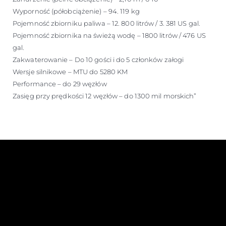
Wyporność (półobciążenie) – 94. 119 kg
Pojemność zbiorniku paliwa – 12. 800 litrów / 3. 381 US gal.
Pojemność zbiornika na świeżą wodę – 1800 litrów / 476 US
gal.
Zakwaterowanie – Do 10 gości i do 5 członków załogi
Wersje silnikowe – MTU do 5280 KM
Performance – do 29 węzłów
Zasięg przy prędkości 12 węzłów – do 1300 mil morskich”