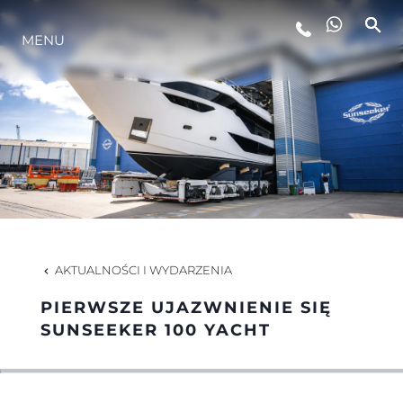
MENU
STYL ŻYCIA
INNOWACJA
PRZEDSIĘBIORSTWO
ZESPÓŁ
AKTUALNOŚCI I WYDARZENIA
PIERWSZE UJAZWNIENIE SIĘ
TRADYCJA
SUNSEEKER 100 YACHT
WYCEŃ SWOJĄ ŁÓDŹ