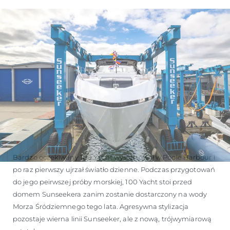
Bardzo oczekiwany 100 Yacht wystartował w Poole Harbour i
po raz pierwszy ujrzał światło dzienne. Podczas przygotowań
do jego peirwszej próby morskiej, 100 Yacht stoi przed
domem Sunseekera zanim zostanie dostarczony na wody
Morza Śródziemnego tego lata. Agresywna stylizacja
pozostaje wierna linii Sunseeker, ale z nową, trójwymiarową