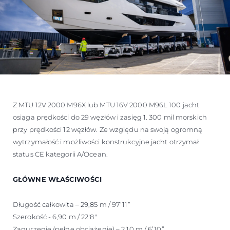
Z MTU 12V 2000 M96X lub MTU 16V 2000 M96L 100 jacht
osiąga prędkości do 29 węzłów i zasięg 1. 300 mil morskich
przy prędkości 12 węzłów. Ze względu na swoją ogromną
wytrzymałość i możliwości konstrukcyjne jacht otrzymał
status CE kategorii A/Ocean.
GŁÓWNE WŁAŚCIWOŚCI
Długość całkowita – 29,85 m / 97’11”
Szerokość - 6,90 m / 22'8"
Zanurzenie (pełne obciążenie) – 2,10 m / 6’10”