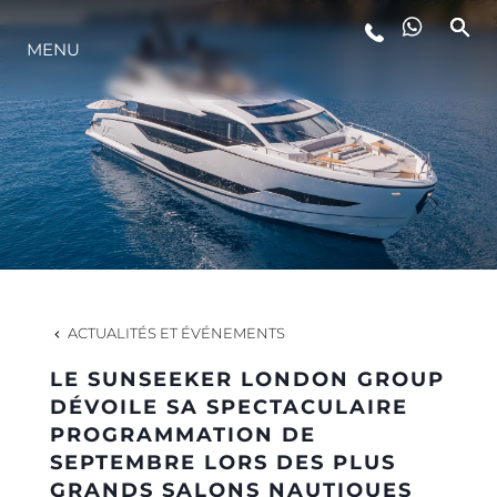
MENU
STYLE DE VIE
L'INNOVATION
LA SOCIÉTÉ
NOTRE ÉQUIPE
ACTUALITÉS ET ÉVÉNEMENTS
LE SUNSEEKER LONDON GROUP
NOTRE HÉRITAGE
DÉVOILE SA SPECTACULAIRE
PROGRAMMATION DE
SEPTEMBRE LORS DES PLUS
ESTIMEZ VOTRE BATEAU
GRANDS SALONS NAUTIQUES