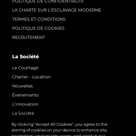
POLITIQUE DE CONFIDENTIALITÉ
LA CHARTE SUR L'ESCLAVAGE MODERNE
TERMES ET CONDITIONS
POLITIQUE DE COOKIES
RECRUTEMENT
La Société
Le Courtage
Charter - Location
Nouvelles
Événements
L'innovation
La Société
Notre Équipe
By clicking “Accept All Cookies”, you agree to the
storing of cookies on your device to enhance site
Style De Vie
navigation, analyze site usage, and assist in our