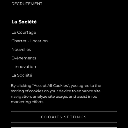
RECRUTEMENT
La Société
Le Courtage
Charter - Location
Nouvelles
Événements
L'innovation
La Société
Notre Équipe
By clicking “Accept All Cookies”, you agree to the
storing of cookies on your device to enhance site
Style De Vie
navigation, analyze site usage, and assist in our
Notre Héritage
marketing efforts.
Estimez Votre Bateau
COOKIES SETTINGS