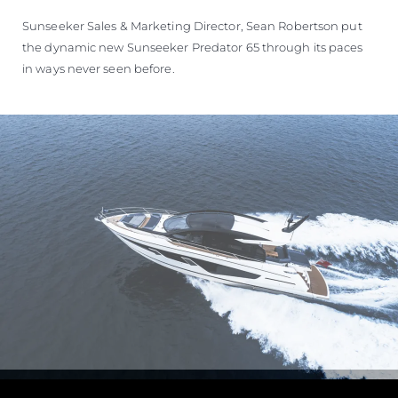
Sunseeker Sales & Marketing Director, Sean Robertson put
the dynamic new Sunseeker Predator 65 through its paces
in ways never seen before.